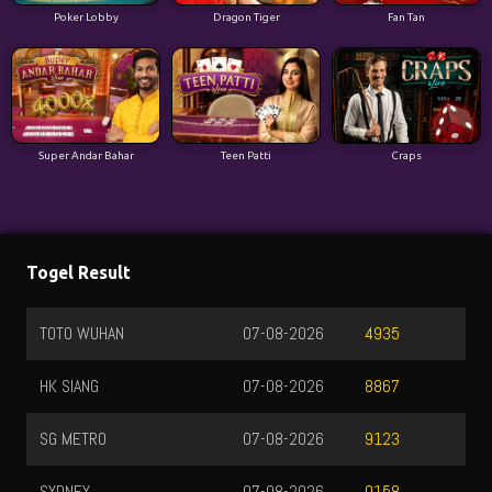
Poker Lobby
Dragon Tiger
Fan Tan
Super Andar Bahar
Teen Patti
Craps
Togel Result
TOTO WUHAN
07-08-2026
4935
HK SIANG
07-08-2026
8867
SG METRO
07-08-2026
9123
SYDNEY
07-08-2026